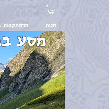
חנות
הרפתקאות ב
מסע בגא