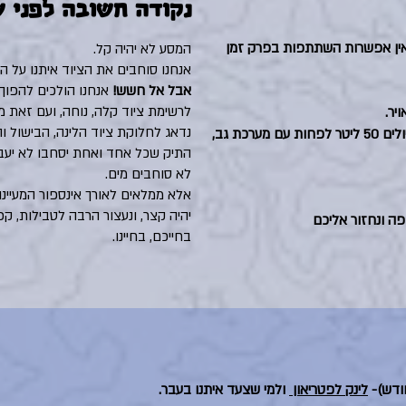
נקודה חשובה לפני 
אין אפשרות השתתפות בפרק זמן
המסע לא יהיה קל.
אנחנו סוחבים את הציוד איתנו על ה
אבל אל חשש!
אנחנו הולכים להפוך 
לרשימת ציוד קלה, נוחה, ועם זאת מ
יר.
נדאג לחלוקת ציוד הלינה, הבישול וה
ציוד חובה- שק שינה מינוס 5 לפחות, תיק טיולים 50 ליטר לפחות עם מערכת גב,
לא סוחבים מים.
אלא ממלאים לאורך אינספור המעיינו
יהיה קצר, ונעצור הרבה לטבילות, קפ
ה ונחזור אליכם
בחייכם, בחיינו.
לינק לפטריאון
ולמי שצעד איתנו בעבר.