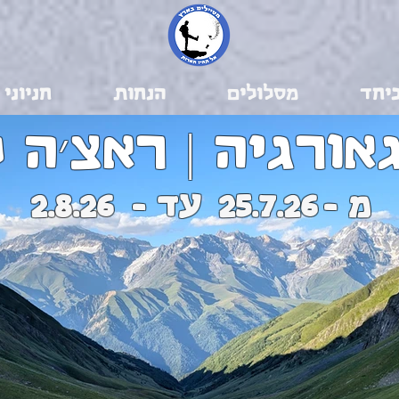
יחד
מסלולים
הנחות
חניוני 
ורגיה | ראצ׳ה ל
מ -
25.7.26
עד -
2.8.26