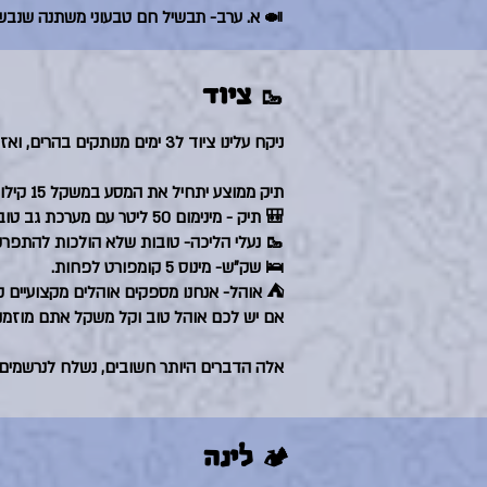
🍛 א. ערב- תבשיל חם טבעוני משתנה שנבש
🥾 ציוד
ניקח עלינו ציוד ל3 ימים מנותקים בהרים, ואז נצטייד לעוד 3 ימים בכפר מרוחק בהרים.
תיק ממוצע יתחיל את המסע במשקל 15 קילו שיצטמצמו כל יום.
🎒 תיק - מינימום 50 ליטר עם מערכת גב טובה שמוצאמת אליכם.
🥾 נעלי הליכה- טובות שלא הולכות להתפר
🛌 שק״ש- מינוס 5 קומפורט לפחות.
⛺️ אוהל- אנחנו מספקים אוהלים מקצועיים ק
אם יש לכם אוהל טוב וקל משקל אתם מוזמני
אלה הדברים היותר חשובים, נשלח לנרשמים 
🏕️ לינה