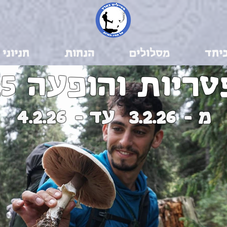
יחד
מסלולים
הנחות
חניוני 
טריות והופעה 25
מ -
3.2.26
עד -
4.2.26