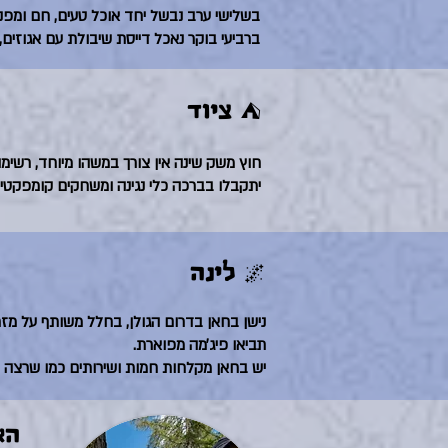
בשלישי ערב נבשל יחד אוכל טעים, חם ומפנ
ברביעי בוקר נאכל דייסת שיבולת עם אגוזים, פ
⛺️ ציוד
חוץ משק שינה אין צורך במשהו מיוחד, רשי
יתקבלו בברכה כלי נגינה ומשחקים קומפקטיים 🪕
🌌 לינה
נישן בחאן בדרום הגולן, בחלל משותף על מזר
תביאו פיג׳מה מפוארת.
יש בחאן מקלחות חמות ושירותים כמו שרצה 
הא