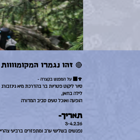
🔴 זהו נגמרו המקומוווות 
🍄‍🟫 על המפגש בקצרה -
סיור ליקוט פטריות בר בהדרכת מיא גינזבורג
לילה בחאן,
הופעה ואוכל טעים סביב המדורה
תאריך-
3-4.2.26
נפגשים בשלישי ערב ומתפזרים ברביעי צהריי