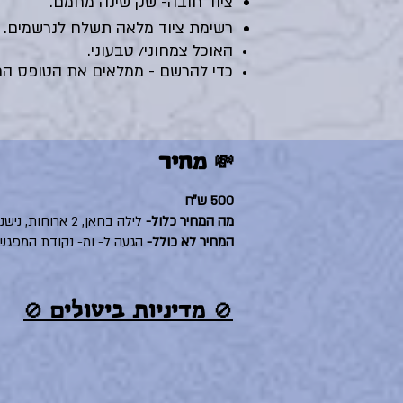
ציוד חובה- שק שינה מחמם.
רשימת ציוד מלאה תשלח לנרשמים.
האוכל צמחוני/ טבעוני.
כדי להרשם - ממלאים את הטופס הר
💸 מחיר
500 ש״ח
מה המחיר כלול-
לילה בחאן, 2 ארוחות, נישנושים, הופעה, סיור פטריות.
המחיר לא כולל-
הגעה ל- ומ- נקודת המפגש,
🚫 מדיניות ביטולים 🚫