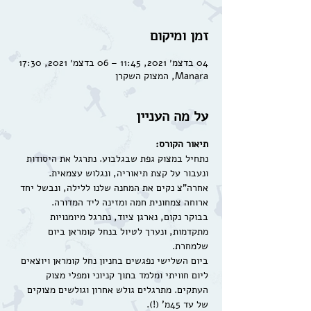
זמן ומיקום
04 בדצמ׳ 2021, 11:45 – 06 בדצמ׳ 2021, 17:30
Manara, המצוק השקרן
על מה העניין
תיאור הקורס:
נתחיל במצוק גפת שבגלבוע. נתרגל את היסודות 
ונעבור על קצת תיאוריה, ונגלוש עצמאית. 
אחרה"צ נקים את המחנה שלנו ללילה, ונבשל יחד 
ארוחה צמחונית חמה ומזינה ליד המדורה.
בבוקר נקום, נארגן ציוד, נתרגל מיומנויות 
מתקדמות, ונערך לטיול בנחל קומראן ביום 
שלמחרת.
ביום השלישי נפגשים בחניון נחל קומראן ויוצאים 
ליום חוויתי ומלמד בתוך קניוני ומפלי מצוק 
העתקים. מתרגלים גולש אחרון וגולשים מצוקים 
של עד 45מ' (!).