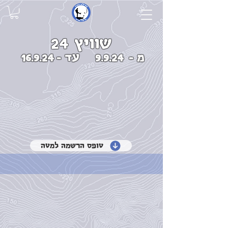
שוויץ 24
מ -
9.9.24
עד -
16.9.24
טופס הרשמה למטה